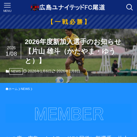
MENU
【 一 戦 必 勝 】
2026年度新加入選手のお知らせ
2026
【片山 雄斗（かたやま・ゆう
1/08
と）】
2026年1月6日
2026年1月8日
NEWS
ホーム
NEWS