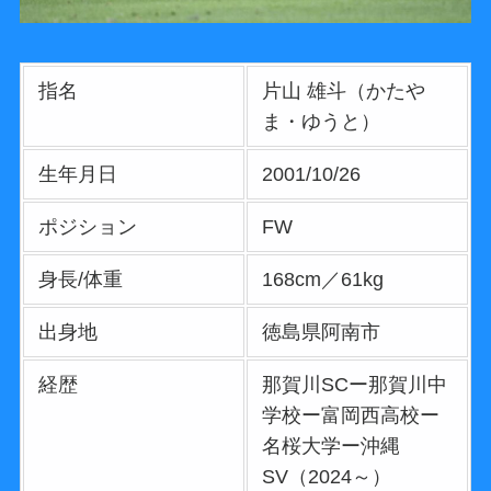
指名
片山 雄斗（かたや
ま・ゆうと）
生年月日
2001/10/26
ポジション
FW
身長/体重
168cm／61kg
出身地
徳島県阿南市
経歴
那賀川SCー那賀川中
学校ー富岡西高校ー
名桜大学ー沖縄
SV（2024～）