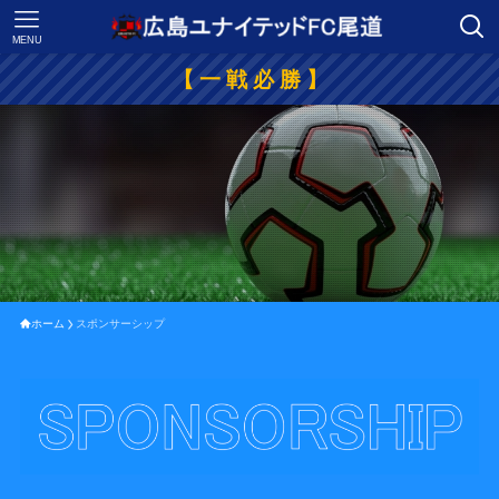
MENU
【 一 戦 必 勝 】
ホーム
スポンサーシップ