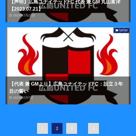
【声明】広島ユナイテッドFC 代表 兼 GM 丸山富洋
【2023.07.21】
2023年7月21日
NEWS
【代表 兼 GMより】広島ユナイテッドFC：設立３年
目の誓い
2023年2月7日
1
2
3
...
6