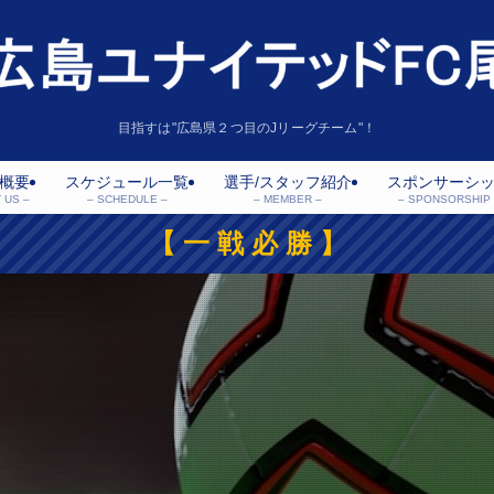
目指すは"広島県２つ目のJリーグチーム"！
概要
スケジュール一覧
選手/スタッフ紹介
スポンサーシ
 US –
– SCHEDULE –
– MEMBER –
– SPONSORSHIP 
【 一 戦 必 勝 】